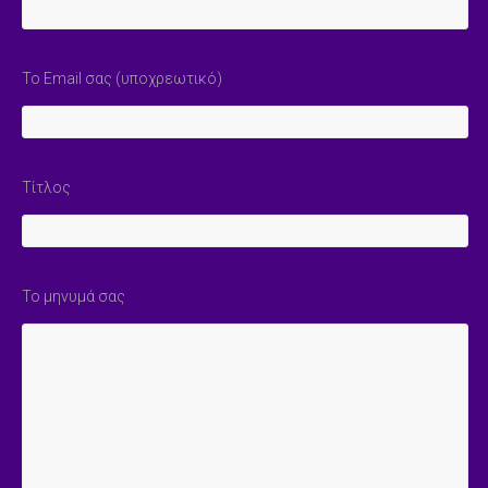
Το Email σας (υποχρεωτικό)
Τίτλος
Το μηνυμά σας