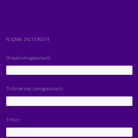
Ν. ΙΩΝΙΑ: 24210 85574
Όνομα (υποχρεωτικό)
Το Email σας (υποχρεωτικό)
Τίτλος