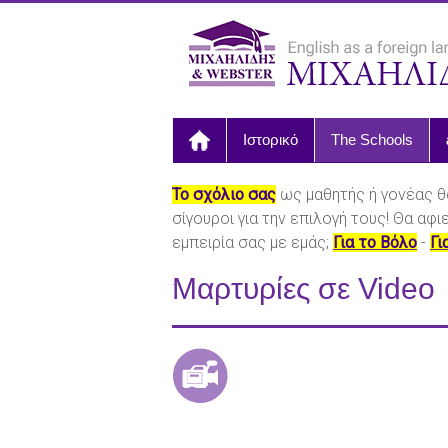
Ιστορικό
The Schools
Το σχόλιο σας
ως μαθητής ή γονέας θ
σίγουροι για την επιλογή τους! Θα αφ
εμπειρία σας με εμάς;
Για το Βόλο
-
Γι
.
Μαρτυρίες σε Video