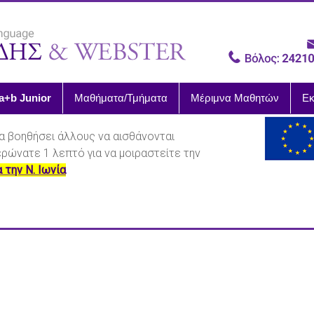
a+b Junior
Μαθήματα/Τμήματα
Μέριμνα Μαθητών
Εκ
α βοηθήσει άλλους να αισθάνονται
ιερώνατε 1 λεπτό για να μοιραστείτε την
α την Ν. Ιωνία