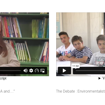
A and…..”
The Debate : Environmentalist