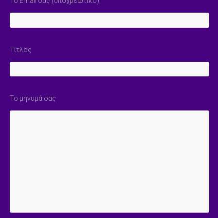
Το Email σας (υποχρεωτικό)
Τίτλος
Το μηνυμά σας