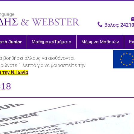
a+b Junior
Μαθήματα/Τμήματα
Μέριμνα Μαθητών
Εκ
α βοηθήσει άλλους να αισθάνονται
ιερώνατε 1 λεπτό για να μοιραστείτε την
α την Ν. Ιωνία
-18