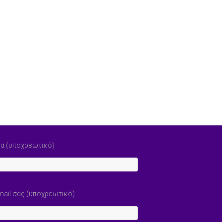
α (υποχρεωτικό)
mail σας (υποχρεωτικό)