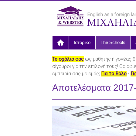
Ιστορικό
The Schools
Το σχόλιο σας
ως μαθητής ή γονέας θ
σίγουροι για την επιλογή τους! Θα αφ
εμπειρία σας με εμάς;
Για το Βόλο
-
Γι
.
Αποτελέσματα 2017