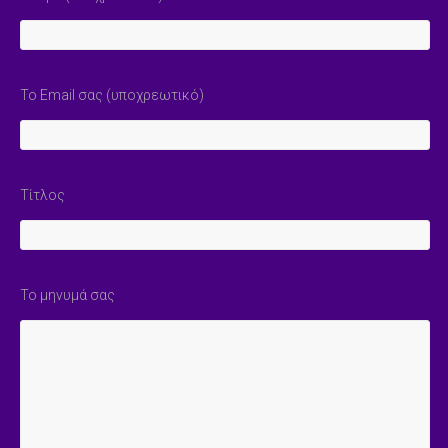
Το Email σας (υποχρεωτικό)
Τίτλος
Το μηνυμά σας